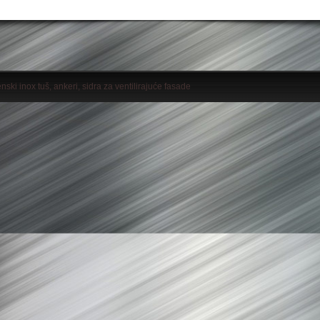
enski inox tuš, ankeri, sidra za ventilirajuće fasade