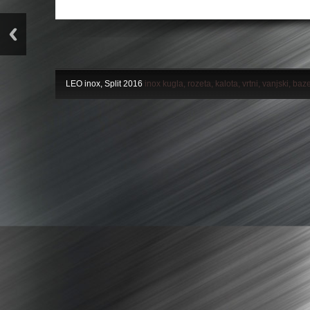
LEO inox, Split 2016
inox kugla, rozeta, kalota, vrtni, vanjski, baz